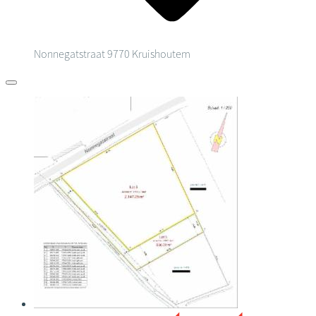
Nonnegatstraat
9770 Kruishoutem