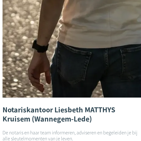
Notariskantoor
Liesbeth MATTHYS
Kruisem (Wannegem-Lede)
De notaris en haar team informeren, adviseren en begeleiden je bij
alle sleutelmomenten van je leven.