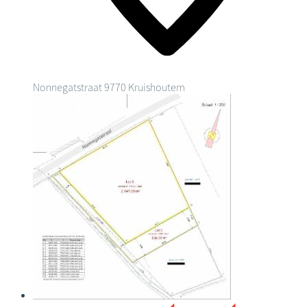
Nonnegatstraat
9770 Kruishoutem