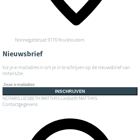
Nonnegatstraat
9770 Kruishoutem
Nieuwsbrief
Vul je e-mailadres in om je in te schrijven op de nieuwsbrief van
notaris.be.
INSCHRIJVEN
NOTARIS LIESBETH MATTHYS
Liesbeth MATTHYS
Contactgegevens