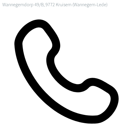
Wannegemdorp 49/B, 9772 Kruisem (Wannegem-Lede)