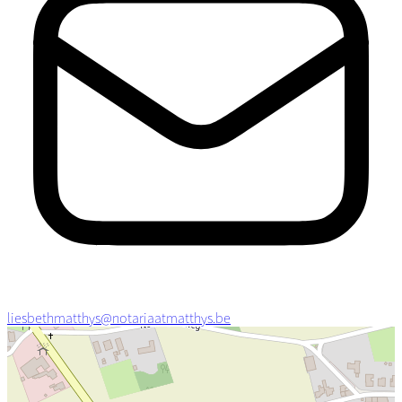
liesbethmatthys@notariaatmatthys.be