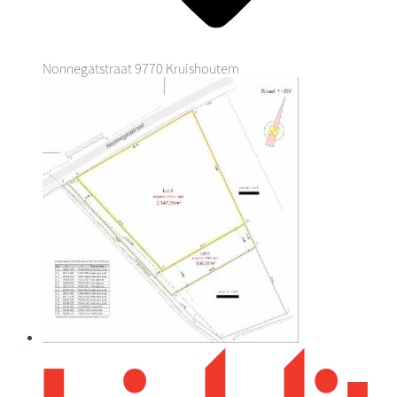
Nonnegatstraat
9770 Kruishoutem