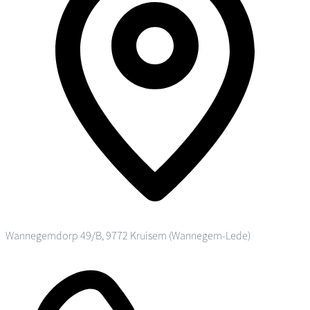
Wannegemdorp 49/B, 9772 Kruisem (Wannegem-Lede)